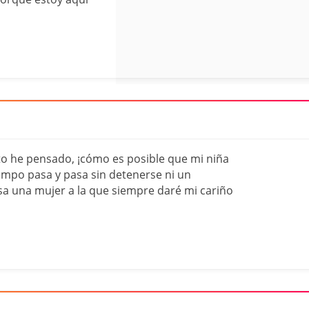
to he pensado, ¡cómo es posible que mi niña
tiempo pasa y pasa sin detenerse ni un
esa una mujer a la que siempre daré mi cariño