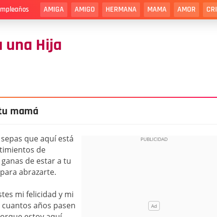
AMIGA
AMIGO
HERMANA
MAMA
AMOR
CR
cumpleaños
 una Hija
á tu mamá
e sepas que aquí está
ntimientos de
 ganas de estar a tu
 para abrazarte.
tes mi felicidad y mi
al cuantos años pasen
orque estoy aquí