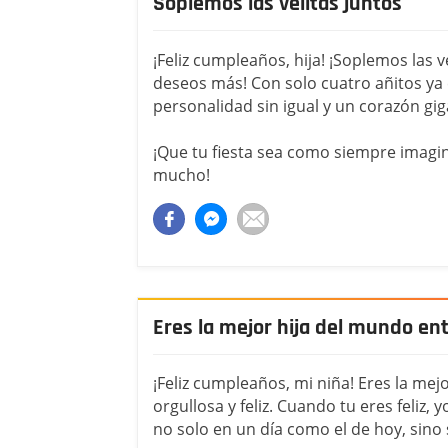
Soplemos las velitas juntos
¡Feliz cumpleaños, hija! ¡Soplemos las
deseos más! Con solo cuatro añitos ya 
personalidad sin igual y un corazón gig
¡Que tu fiesta sea como siempre imagina
mucho!
Eres la mejor hija del mundo en
¡Feliz cumpleaños, mi niña! Eres la me
orgullosa y feliz. Cuando tu eres feliz,
no solo en un día como el de hoy, sino