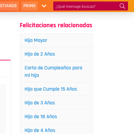
ISTIANOS
PRIMA
Felicitaciones relacionadas
Hija Mayor
Hija de 2 Años
Carta de Cumpleaños para
mi hija
Hija que Cumple 15 Años
Hija de 3 Años
Hija de 18 Años
Hija de 4 Años