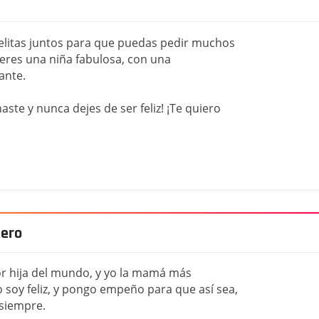
 velitas juntos para que puedas pedir muchos
eres una niña fabulosa, con una
ante.
ste y nunca dejes de ser feliz! ¡Te quiero
tero
jor hija del mundo, y yo la mamá más
 yo soy feliz, y pongo empeño para que así sea,
 siempre.