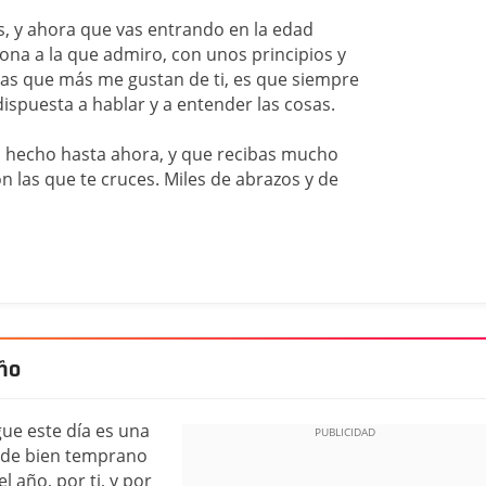
 y ahora que vas entrando en la edad
sona a la que admiro, con unos principios y
as que más me gustan de ti, es que siempre
ispuesta a hablar y a entender las cosas.
s hecho hasta ahora, y que recibas mucho
n las que te cruces. Miles de abrazos y de
año
gue este día es una
esde bien temprano
l año, por ti, y por