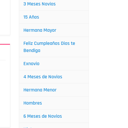
3 Meses Novios
15 Años
Hermana Mayor
Feliz Cumpleaños Dios te
Bendiga
Exnovio
4 Meses de Novios
Hermana Menor
Hombres
6 Meses de Novios