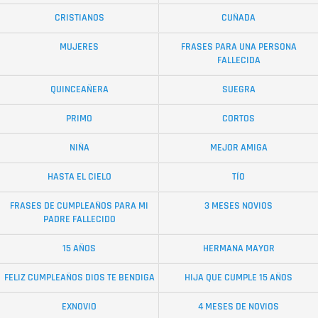
CRISTIANOS
CUÑADA
MUJERES
FRASES PARA UNA PERSONA
FALLECIDA
QUINCEAÑERA
SUEGRA
PRIMO
CORTOS
NIÑA
MEJOR AMIGA
HASTA EL CIELO
TÍO
FRASES DE CUMPLEAÑOS PARA MI
3 MESES NOVIOS
PADRE FALLECIDO
15 AÑOS
HERMANA MAYOR
FELIZ CUMPLEAÑOS DIOS TE BENDIGA
HIJA QUE CUMPLE 15 AÑOS
EXNOVIO
4 MESES DE NOVIOS