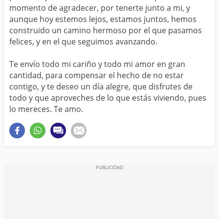
momento de agradecer, por tenerte junto a mi, y
aunque hoy estemos lejos, estamos juntos, hemos
construido un camino hermoso por el que pasamos
felices, y en el que seguimos avanzando.
Te envío todo mi cariño y todo mi amor en gran
cantidad, para compensar el hecho de no estar
contigo, y te deseo un día alegre, que disfrutes de
todo y que aproveches de lo que estás viviendo, pues
lo mereces. Te amo.