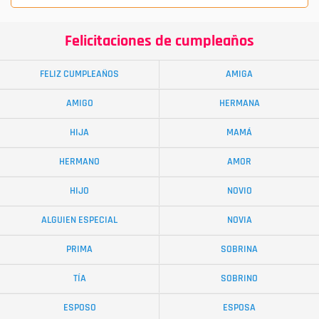
Felicitaciones de cumpleaños
FELIZ CUMPLEAÑOS
AMIGA
AMIGO
HERMANA
HIJA
MAMÁ
HERMANO
AMOR
HIJO
NOVIO
ALGUIEN ESPECIAL
NOVIA
PRIMA
SOBRINA
TÍA
SOBRINO
ESPOSO
ESPOSA