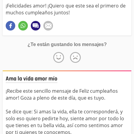
¡Felicidades amor! ¡Quiero que este sea el primero de
muchos cumpleaños juntos!
¿Te están gustando los mensajes?
Ama la vida amor mío
¡Recibe este sencillo mensaje de Feliz cumpleaños
amor! Goza a pleno de este día, que es tuyo.
Se dice que: Si amas la vida, ella te corresponderá, y
solo eso quiero pedirte hoy, siente amor por todo lo
que tienes en tu bella vida, así como sentimos amor
por ti quienes te conocemos.