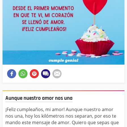
Aunque nuestro amor nos una
¡Feliz cumpleaños, mi amor! Aunque nuestro amor
nos una, hoy los kilómetros nos separan, por eso te
mando este mensaje de amor. Quiero que sepas que