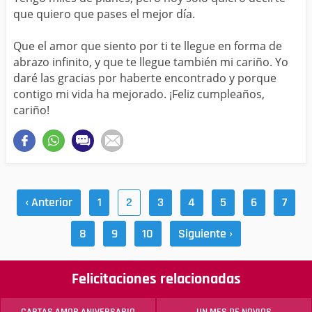
que quiero que pases el mejor día.
Que el amor que siento por ti te llegue en forma de
abrazo infinito, y que te llegue también mi cariño. Yo
daré las gracias por haberte encontrado y porque
contigo mi vida ha mejorado. ¡Feliz cumpleaños,
cariño!
‹ Anterior
1
2
3
4
5
6
7
8
9
10
Siguiente ›
Felicitaciones relacionadas
CARTAS AMOR ANIVERSARIO
UN MES DE NOVIOS