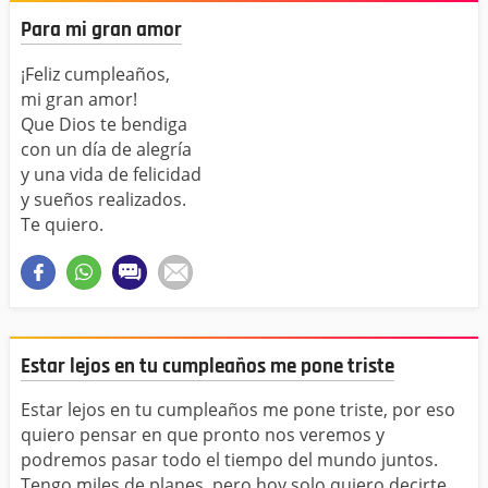
Para mi gran amor
¡Feliz cumpleaños,
mi gran amor!
Que Dios te bendiga
con un día de alegría
y una vida de felicidad
y sueños realizados.
Te quiero.
Estar lejos en tu cumpleaños me pone triste
Estar lejos en tu cumpleaños me pone triste, por eso
quiero pensar en que pronto nos veremos y
podremos pasar todo el tiempo del mundo juntos.
Tengo miles de planes, pero hoy solo quiero decirte