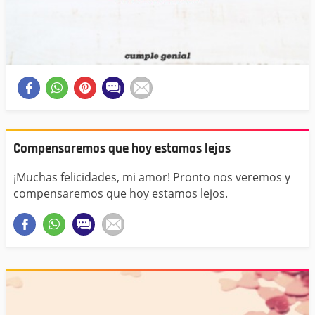
Compensaremos que hoy estamos lejos
¡Muchas felicidades, mi amor! Pronto nos veremos y
compensaremos que hoy estamos lejos.