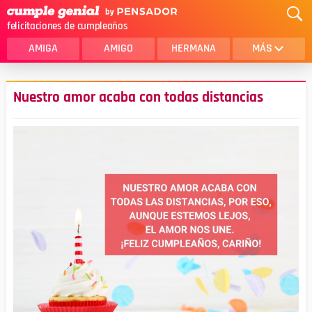
felicitaciones de cumpleaños
AMIGA
AMIGO
HERMANA
MÁS
MAMA
AMOR
Nuestro amor acaba con todas distancias
CRISTIANOS
PRIMA
SOBRINA
HIJA
HERMANO
HIJO
NOVIA
ESPOSO
PAPA
HOMBRE
TIA
CUÑADA
ALGUIEN ESPECIAL
PRIMO
TODAS LAS CATEGORÍAS