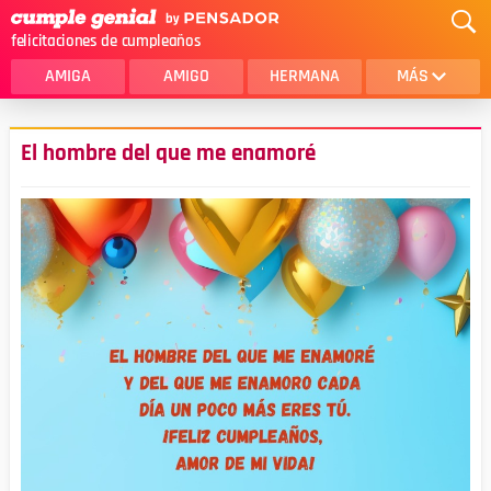
felicitaciones de cumpleaños
AMIGA
AMIGO
HERMANA
MÁS
MAMA
AMOR
El hombre del que me enamoré
CRISTIANOS
PRIMA
SOBRINA
HIJA
HERMANO
HIJO
NOVIA
ESPOSO
PAPA
HOMBRE
TIA
CUÑADA
ALGUIEN ESPECIAL
PRIMO
TODAS LAS CATEGORÍAS