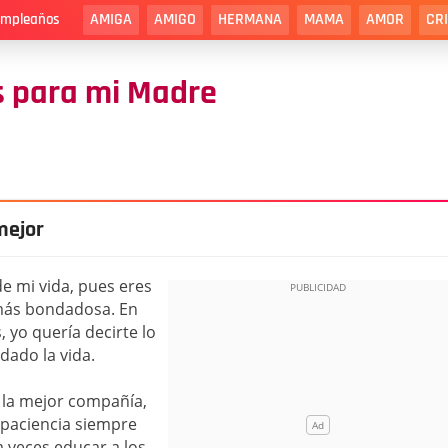
AMIGA
AMIGO
HERMANA
MAMA
AMOR
CR
cumpleaños
 para mi Madre
mejor
e mi vida, pues eres
 más bondadosa. En
, yo quería decirte lo
ado la vida.
 la mejor compañía,
 paciencia siempre
a veces educar a los