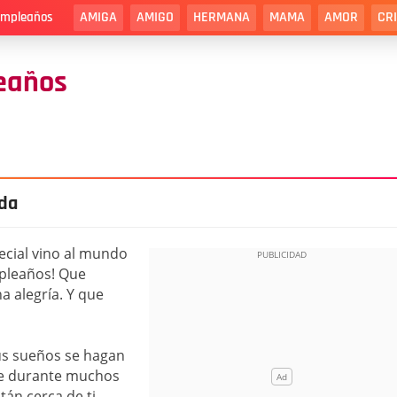
AMIGA
AMIGO
HERMANA
MAMA
AMOR
CR
cumpleaños
eaños
da
cial vino al mundo
mpleaños! Que
a alegría. Y que
tus sueños se hagan
que durante muchos
tán cerca de ti.