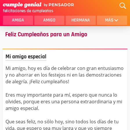
felicitaciones de cumpleaños
AMIGA
AMIGO
HERMANA
MÁS
Feliz Cumpleaños para un Amigo
MAMA
AMOR
CRISTIANOS
PRIMA
Mi amigo especial
SOBRINA
HIJA
Mi amigo, hoy es día de celebrar con gran entusiasmo
HERMANO
HIJO
y no ahorrar en los festejos ni en las demostraciones
NOVIA
ESPOSO
de alegría. ¡Feliz cumpleaños!
PAPA
HOMBRE
Eres muy importante para mí, espero que nunca lo
olvides, porque eres una persona extraordinaria y mi
TIA
CUÑADA
amigo especial.
ALGUIEN ESPECIAL
PRIMO
Que seas feliz, no sólo hoy, sino todos los días de tu
vida, que espero sea muy larga y que yo siempre
TODAS LAS CATEGORÍAS