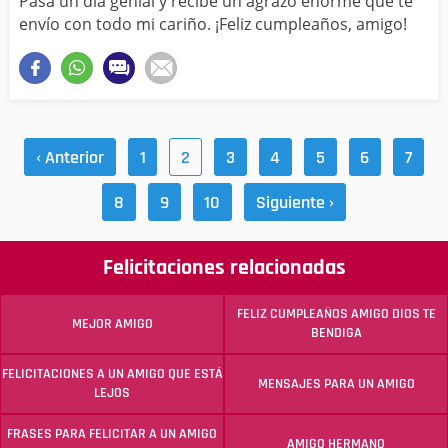
Pasa un día genial y recibe un agrazo enorme que te
envío con todo mi cariño. ¡Feliz cumpleaños, amigo!
‹ Anterior
1
2
3
4
5
6
7
8
9
10
Siguiente ›
Felicitaciones relacionadas
FELIZ CUMPLEAÑOS AMIGO DIOS TE
MEJOR AMIGO
BENDIGA
FELICITACIONES A UN AMIGO QUE ESTÁ
MENSAJES PARA UN AMIGO
LEJOS
FRASES PARA FELICITAR A UN AMIGO
AMIGO HERMANO