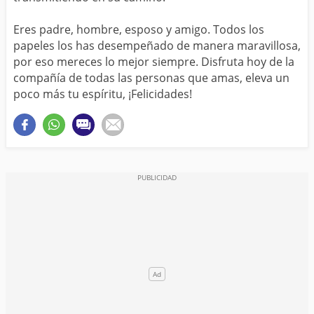
Eres padre, hombre, esposo y amigo. Todos los
papeles los has desempeñado de manera maravillosa,
por eso mereces lo mejor siempre. Disfruta hoy de la
compañía de todas las personas que amas, eleva un
poco más tu espíritu, ¡Felicidades!