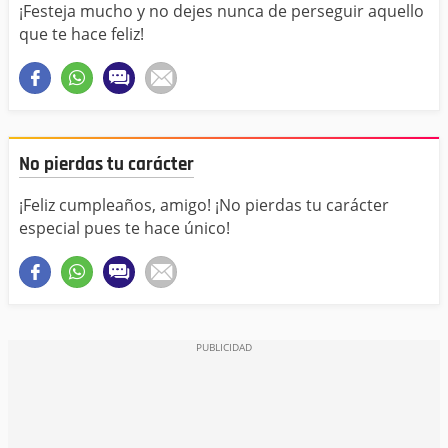
¡Festeja mucho y no dejes nunca de perseguir aquello
que te hace feliz!
No pierdas tu carácter
¡Feliz cumpleaños, amigo! ¡No pierdas tu carácter
especial pues te hace único!