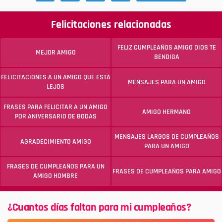
Felicitaciones relacionadas
FELIZ CUMPLEAÑOS AMIGO DIOS TE
MEJOR AMIGO
BENDIGA
FELICITACIONES A UN AMIGO QUE ESTÁ
MENSAJES PARA UN AMIGO
LEJOS
FRASES PARA FELICITAR A UN AMIGO
AMIGO HERMANO
POR ANIVERSARIO DE BODAS
MENSAJES LARGOS DE CUMPLEAÑOS
AGRADECIMIENTO AMIGO
PARA UN AMIGO
FRASES DE CUMPLEAÑOS PARA UN
FRASES DE CUMPLEAÑOS PARA AMIGO
AMIGO HOMBRE
¿Cuantos días faltan para mi cumpleaños?