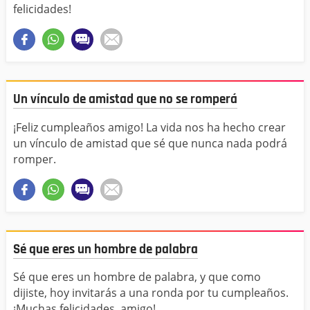
felicidades!
Un vínculo de amistad que no se romperá
¡Feliz cumpleaños amigo! La vida nos ha hecho crear
un vínculo de amistad que sé que nunca nada podrá
romper.
Sé que eres un hombre de palabra
Sé que eres un hombre de palabra, y que como
dijiste, hoy invitarás a una ronda por tu cumpleaños.
¡Muchas felicidades, amigo!