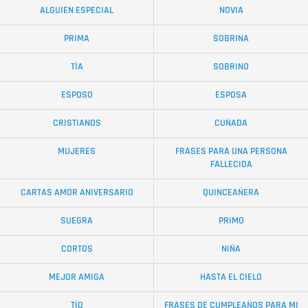
ALGUIEN ESPECIAL
NOVIA
PRIMA
SOBRINA
TÍA
SOBRINO
ESPOSO
ESPOSA
CRISTIANOS
CUÑADA
MUJERES
FRASES PARA UNA PERSONA
FALLECIDA
CARTAS AMOR ANIVERSARIO
QUINCEAÑERA
SUEGRA
PRIMO
CORTOS
NIÑA
MEJOR AMIGA
HASTA EL CIELO
TÍO
FRASES DE CUMPLEAÑOS PARA MI