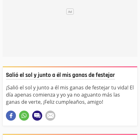
Salió el sol y junto a él mis ganas de festejar
¡Salió el sol y junto a él mis ganas de festejar tu vida! El
día apenas comienza y yo ya no aguanto más las
ganas de verte, ¡Feliz cumpleaños, amigo!