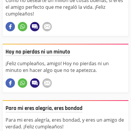
Cómo no desearte un millón de cosas buenas, si eres
el amigo perfecto que me regaló la vida. ¡Feliz
cumpleaños!
Hoy no pierdas ni un minuto
¡Feliz cumpleaños, amigo! Hoy no pierdas ni un
minuto en hacer algo que no te apetezca.
Para mi eres alegría, eres bondad
Para mi eres alegría, eres bondad, y eres un amigo de
verdad. ¡Feliz cumpleaños!