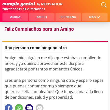
felicitaciones de cumpleaños
AMIGA
AMIGO
HERMANA
MÁS
Feliz Cumpleaños para un Amigo
MAMA
AMOR
CRISTIANOS
PRIMA
Una persona como ninguna otra
SOBRINA
HIJA
Amigo mío, alguien me dijo que estabas cumpliendo
HERMANO
HIJO
años, y yo quiero aprovechar este día para
NOVIA
ESPOSO
agradecerte por tantos momentos únicos.
PAPA
HOMBRE
Eres una persona como ninguna otra, y espero sepas
que puedes contar conmigo siempre que
TIA
CUÑADA
quieras. ¡Feliz cumpleaños! Que tengas una vida llena
de bendiciones, salud y prosperidad.
ALGUIEN ESPECIAL
PRIMO
TODAS LAS CATEGORÍAS