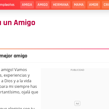
AMIGA
AMIGO
HERMANA
MAMA
AMOR
CR
cumpleaños
a un Amigo
 mejor amigo
r amigo! Vamos
s, experiencias y
a Dios y a la vida
 para mi siempre has
rtantísimo, ojalá que
que elegiste con tu