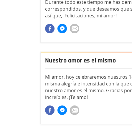
Durante todo este tiempo me has demo
correspondidos, y que deseamos que
así que, ¡Felicitaciones, mi amor!
Nuestro amor es el mismo
Mi amor, hoy celebraremos nuestros 18
misma alegría e intensidad con la qu
nuestro amor es el mismo. Gracias por
increíbles. ¡Te amo!