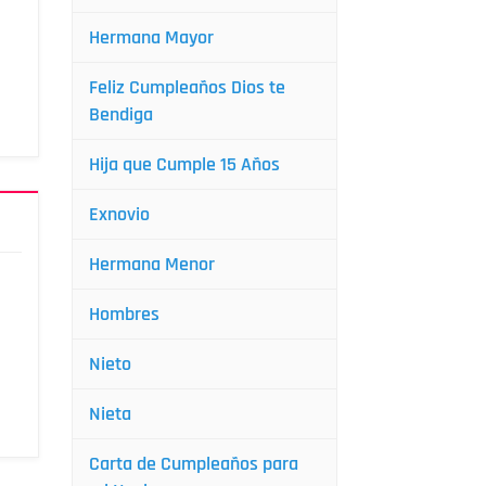
Hermana Mayor
Feliz Cumpleaños Dios te
Bendiga
Hija que Cumple 15 Años
Exnovio
Hermana Menor
Hombres
Nieto
Nieta
Carta de Cumpleaños para