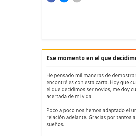
Ese momento en el que decidimo
He pensado mil maneras de demostrart
encontré es con esta carta. Hoy que
el que decidimos ser novios, me doy cu
acertada de mi vida.
Poco a poco nos hemos adaptado el uno
relación adelante. Gracias por tantos 
sueños.