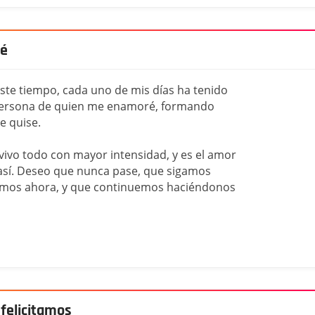
ré
este tiempo, cada uno de mis días ha tenido
a persona de quien me enamoré, formando
e quise.
vivo todo con mayor intensidad, y es el amor
 así. Deseo que nunca pase, que sigamos
mos ahora, y que continuemos haciéndonos
 felicitamos