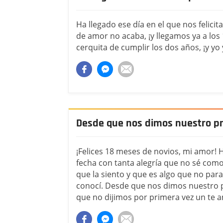
Ha llegado ese día en el que nos felicit
de amor no acaba, ¡y llegamos ya a lo
cerquita de cumplir los dos años, ¡y y
Desde que nos dimos nuestro p
¡Felices 18 meses de novios, mi amor! 
fecha con tanta alegría que no sé como 
que la siento y que es algo que no par
conocí. Desde que nos dimos nuestro 
que no dijimos por primera vez un te 