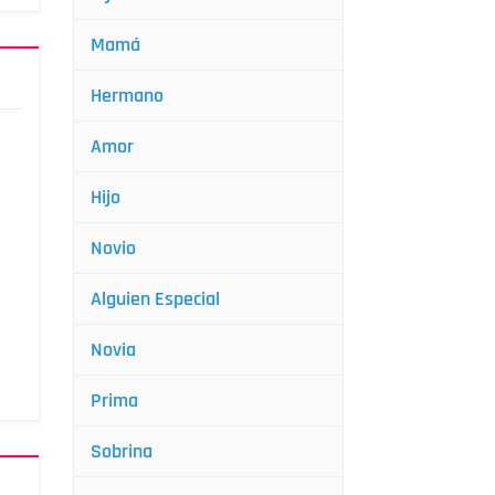
Mamá
Hermano
Amor
Hijo
Novio
Alguien Especial
Novia
Prima
Sobrina