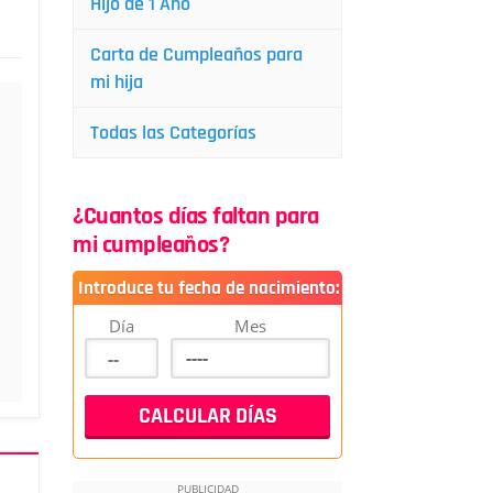
Hijo de 1 Año
Carta de Cumpleaños para
mi hija
Todas las Categorías
¿Cuantos días faltan para
mi cumpleaños?
Introduce tu fecha de nacimiento:
Día
Mes