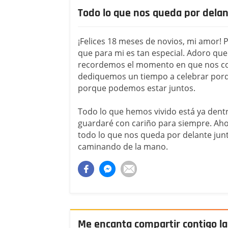
Todo lo que nos queda por delan
¡Felices 18 meses de novios, mi amor! Po
que para mi es tan especial. Adoro qu
recordemos el momento en que nos c
dediquemos un tiempo a celebrar porqu
porque podemos estar juntos.
Todo lo que hemos vivido está ya dentr
guardaré con cariño para siempre. Aho
todo lo que nos queda por delante ju
caminando de la mano.
Me encanta compartir contigo la 