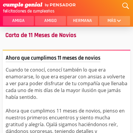
felicitaciones de cumpleaños
AMIGA
AMIGO
HERMANA
MÁS
Carta de 11 Meses de Novios
MAMA
AMOR
CRISTIANOS
PRIMA
Ahora que cumplimos 11 meses de novios
SOBRINA
HIJA
Cuando te conocí, conocí también lo que era
HERMANO
HIJO
enamorarse, lo que era esperar con ansias a volverte
NOVIA
ESPOSO
a ver para poder disfrutar de tu compañía que llenaba
cada uno de mis días de la mayor ilusión que jamás
PAPA
HOMBRE
había sentido.
TIA
CUÑADA
Ahora que cumplimos 11 meses de novios, pienso en
nuestros primeros encuentros y siento mucha
ALGUIEN ESPECIAL
PRIMO
gratitud y alegría. Ojalá sigamos haciéndonos reír,
dándonos sorpresas, teniendo detalles y
TODAS LAS CATEGORÍAS