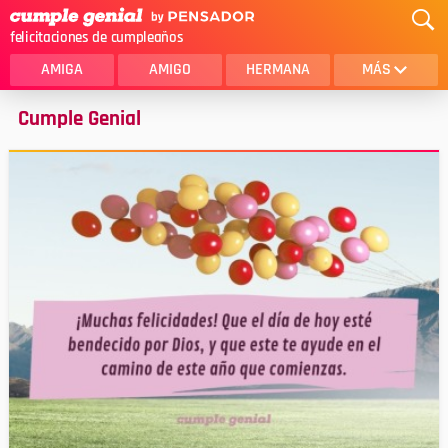
felicitaciones de cumpleaños
AMIGA
AMIGO
HERMANA
MÁS
Cumple Genial
MAMA
AMOR
CRISTIANOS
PRIMA
SOBRINA
HIJA
HERMANO
HIJO
NOVIA
ESPOSO
PAPA
HOMBRE
TIA
CUÑADA
ALGUIEN ESPECIAL
PRIMO
TODAS LAS CATEGORÍAS