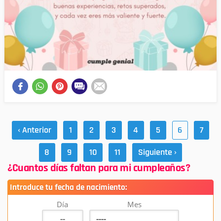
‹ Anterior
1
2
3
4
5
6
7
8
9
10
11
Siguiente ›
¿Cuantos días faltan para mi cumpleaños?
Introduce tu fecha de nacimiento:
Día
Mes