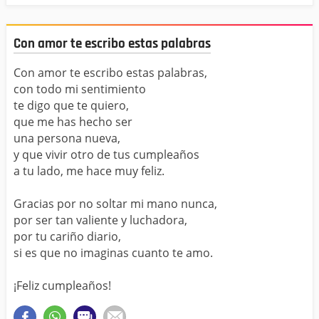
Con amor te escribo estas palabras
Con amor te escribo estas palabras,
con todo mi sentimiento
te digo que te quiero,
que me has hecho ser
una persona nueva,
y que vivir otro de tus cumpleaños
a tu lado, me hace muy feliz.
Gracias por no soltar mi mano nunca,
por ser tan valiente y luchadora,
por tu cariño diario,
si es que no imaginas cuanto te amo.
¡Feliz cumpleaños!