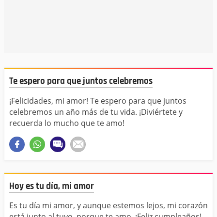
Te espero para que juntos celebremos
¡Felicidades, mi amor! Te espero para que juntos
celebremos un año más de tu vida. ¡Diviértete y
recuerda lo mucho que te amo!
Hoy es tu día, mi amor
Es tu día mi amor, y aunque estemos lejos, mi corazón
está junto al tuyo, porque te amo. ¡Feliz cumpleaños!