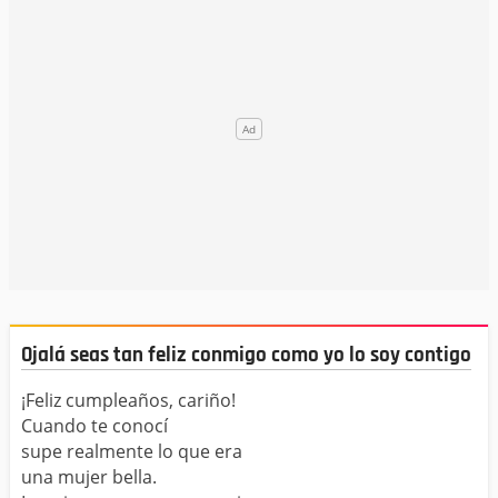
Ojalá seas tan feliz conmigo como yo lo soy contigo
¡Feliz cumpleaños, cariño!
Cuando te conocí
supe realmente lo que era
una mujer bella.