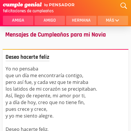
felicitaciones de cumpleaños
AMIGA
AMIGO
HERMANA
MÁS
Mensajes de Cumpleaños para mi Novia
MAMA
AMOR
CRISTIANOS
PRIMA
Deseo hacerte feliz
SOBRINA
HIJA
Yo no pensaba
HERMANO
HIJO
que un día me encontraría contigo,
NOVIA
ESPOSO
pero así fue, y cada vez que te miraba
los latidos de mi corazón se precipitaban.
PAPA
HOMBRE
Así, llego de repente, mi amor por ti,
y a día de hoy, creo que no tiene fin,
TIA
CUÑADA
pues crece y crece,
y yo me siento alegre.
ALGUIEN ESPECIAL
PRIMO
Deseo hacerte feliz,
TODAS LAS CATEGORÍAS