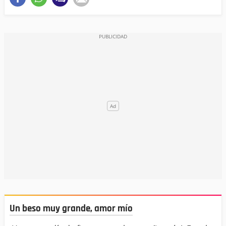
Un beso muy grande, amor mío