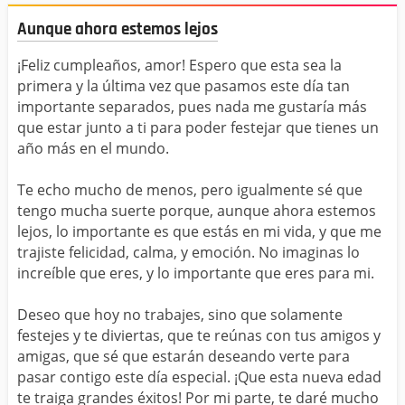
Aunque ahora estemos lejos
¡Feliz cumpleaños, amor! Espero que esta sea la
primera y la última vez que pasamos este día tan
importante separados, pues nada me gustaría más
que estar junto a ti para poder festejar que tienes un
año más en el mundo.
Te echo mucho de menos, pero igualmente sé que
tengo mucha suerte porque, aunque ahora estemos
lejos, lo importante es que estás en mi vida, y que me
trajiste felicidad, calma, y emoción. No imaginas lo
increíble que eres, y lo importante que eres para mi.
Deseo que hoy no trabajes, sino que solamente
festejes y te diviertas, que te reúnas con tus amigos y
amigas, que sé que estarán deseando verte para
pasar contigo este día especial. ¡Que esta nueva edad
te traiga grandes éxitos! Por mi parte, te daré mucho