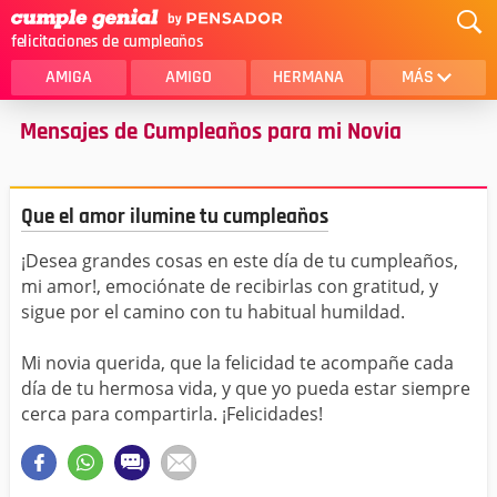
felicitaciones de cumpleaños
AMIGA
AMIGO
HERMANA
MÁS
Mensajes de Cumpleaños para mi Novia
MAMA
AMOR
CRISTIANOS
PRIMA
Que el amor ilumine tu cumpleaños
SOBRINA
HIJA
¡Desea grandes cosas en este día de tu cumpleaños,
HERMANO
HIJO
mi amor!, emociónate de recibirlas con gratitud, y
NOVIA
ESPOSO
sigue por el camino con tu habitual humildad.
PAPA
HOMBRE
Mi novia querida, que la felicidad te acompañe cada
día de tu hermosa vida, y que yo pueda estar siempre
TIA
CUÑADA
cerca para compartirla. ¡Felicidades!
ALGUIEN ESPECIAL
PRIMO
TODAS LAS CATEGORÍAS