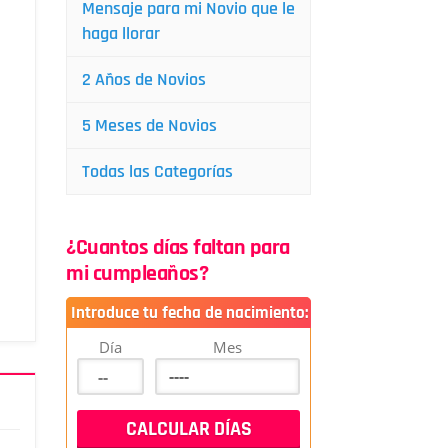
Mensaje para mi Novio que le
haga llorar
2 Años de Novios
5 Meses de Novios
Todas las Categorías
¿Cuantos días faltan para
mi cumpleaños?
Introduce tu fecha de nacimiento:
Día
Mes