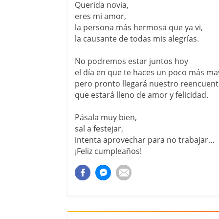
Querida novia,
eres mi amor,
la persona más hermosa que ya vi,
la causante de todas mis alegrías.
No podremos estar juntos hoy
el día en que te haces un poco más ma
pero pronto llegará nuestro reencuen
que estará lleno de amor y felicidad.
Pásala muy bien,
sal a festejar,
intenta aprovechar para no trabajar…
¡Feliz cumpleaños!