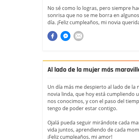
No sé como lo logras, pero siempre ha
sonrisa que no se me borra en algunos
día. ¡Feliz cumpleaños, mi novia querid
Al lado de la mujer más maravil
Un día más me despierto al lado de la
novia linda, que hoy está cumpliendo
nos conocimos, y con el paso del tiem
tengo de poder estar contigo.
Ojalá pueda seguir mirándote cada ma
vida juntos, aprendiendo de cada mo
¡Feliz cumpleaños, mi amor!