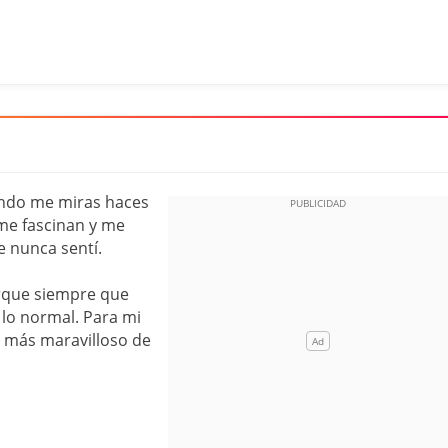
ando me miras haces
 me fascinan y me
 nunca sentí.
porque siempre que
 lo normal. Para mi
l más maravilloso de