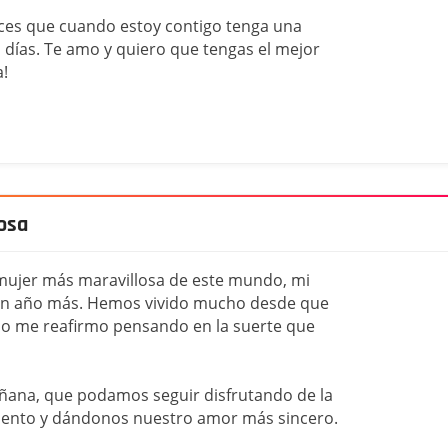
ces que cuando estoy contigo tenga una
 días. Te amo y quiero que tengas el mejor
a!
losa
 mujer más maravillosa de este mundo, mi
 un año más. Hemos vivido mucho desde que
po me reafirmo pensando en la suerte que
ñana, que podamos seguir disfrutando de la
mento y dándonos nuestro amor más sincero.