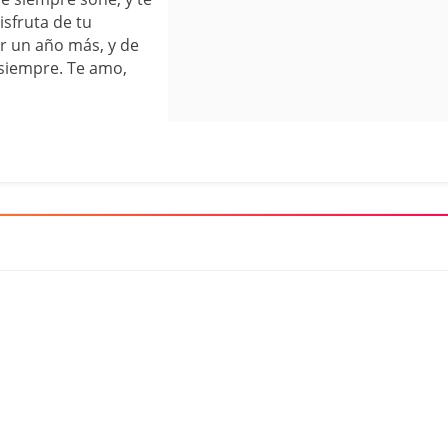
isfruta de tu
r un año más, y de
siempre. Te amo,