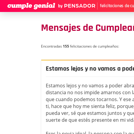
felicitaciones de 
Mensajes de Cumpleañ
Encontradas
155
felicitaciones de cumpleaños:
Estamos lejos y no vamos a pod
Estamos lejos y no vamos a poder abra
distancia no nos impide amarnos con 
que cuando podemos tocarnos. Y ese 
ti, hace que hoy me sienta feliz, porqu
pueda ver, sé que estamos juntos y q
suerte de que estés presente en mi vid
Eres la novia ideal, la persona con la q