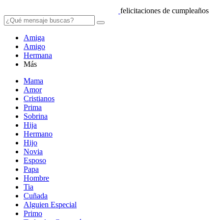
felicitaciones de cumpleaños
Amiga
Amigo
Hermana
Más
Mama
Amor
Cristianos
Prima
Sobrina
Hija
Hermano
Hijo
Novia
Esposo
Papa
Hombre
Tia
Cuñada
Alguien Especial
Primo