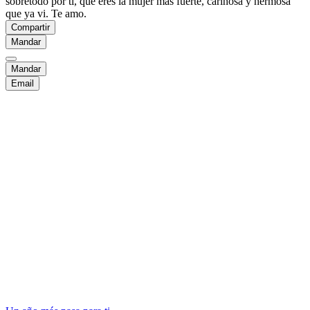
sobretodo por ti, que eres la mujer más fuerte, cariñosa y hermosa
que ya vi. Te amo.
Compartir
Mandar
Mandar
Email