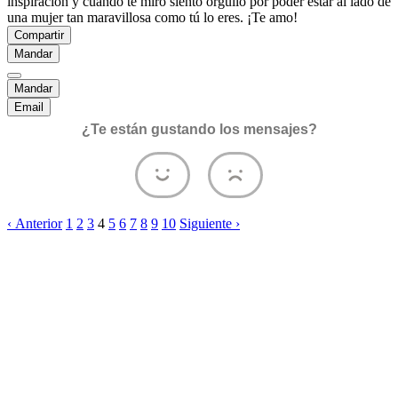
inspiración y cuando te miro siento orgullo por poder estar al lado de
una mujer tan maravillosa como tú lo eres. ¡Te amo!
Compartir
Mandar
Mandar
Email
¿Te están gustando los mensajes?
‹ Anterior
1
2
3
4
5
6
7
8
9
10
Siguiente ›