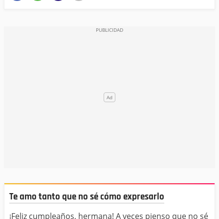
Te amo tanto que no sé cómo expresarlo
¡Feliz cumpleaños, hermana! A veces pienso que no sé