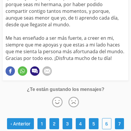
porque seas mi hermana, por haber podido
compartir contigo tantos momentos, y porque,
aunque seas menor que yo, de ti aprendo cada día,
desde que llegaste al mundo.
Me has enseñado a ser más fuerte, a creer en mi,
siempre que me apoyas y que estas a mi lado haces
que me sienta la persona más afortunada del mundo.
Gracias por todo eso. ¡Disfruta mucho de tu día!
¿Te están gustando los mensajes?
‹ Anterior
1
2
3
4
5
6
7