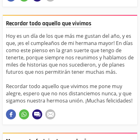
Recordar todo aquello que vivimos
Hoy es un día de los que más me gustan del año, y es
que, ¡es el cumpleaños de mi hermana mayor! En días
como este pienso en la gran suerte que tengo de
tenerte, porque siempre nos reunimos y hablamos de
miles de historias que nos sucedieron, y de planes
futuros que nos permitirán tener muchas más.
Recordar todo aquello que vivimos me pone muy
alegre, espero que no nos distanciemos nunca, y que
sigamos nuestra hermosa unión. ¡Muchas felicidades!