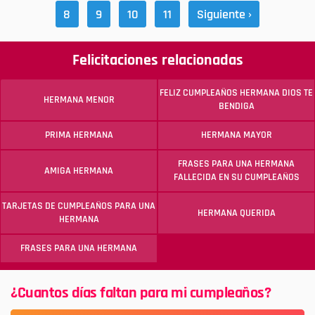
8
9
10
11
Siguiente ›
Felicitaciones relacionadas
FELIZ CUMPLEAÑOS HERMANA DIOS TE
HERMANA MENOR
BENDIGA
PRIMA HERMANA
HERMANA MAYOR
FRASES PARA UNA HERMANA
AMIGA HERMANA
FALLECIDA EN SU CUMPLEAÑOS
TARJETAS DE CUMPLEAÑOS PARA UNA
HERMANA QUERIDA
HERMANA
FRASES PARA UNA HERMANA
¿Cuantos días faltan para mi cumpleaños?