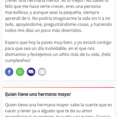
¡Tener una hermana menor, es lo mejor! No sabes lo
feliz que me hace verte crecer, eres una persona
maravillosa, y aunque seas la pequeña, siempre
aprendí de ti. No podría imaginarme la vida sin ti a mi
lado, apoyándome, preguntándome cosas, y haciendo
todos mis días un poco más divertidos.
Espero que hoy la pases muy bien, y yo estaré contigo
para que sea un día inolvidable, en el que nos
divirtamos y festejemos un añito más de tu vida. ¡Feliz
cumpleaños!
Quien tiene una hermana mayor
Quien tiene una hermana mayor sabe la suerte que es
nacer y tener ya a alguien que te da su amor
incondicional, te protege, te cuida y te quiere. Gracias