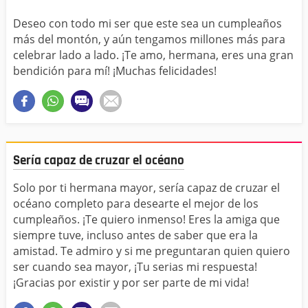
Deseo con todo mi ser que este sea un cumpleaños
más del montón, y aún tengamos millones más para
celebrar lado a lado. ¡Te amo, hermana, eres una gran
bendición para mí! ¡Muchas felicidades!
Sería capaz de cruzar el océano
Solo por ti hermana mayor, sería capaz de cruzar el
océano completo para desearte el mejor de los
cumpleaños. ¡Te quiero inmenso! Eres la amiga que
siempre tuve, incluso antes de saber que era la
amistad. Te admiro y si me preguntaran quien quiero
ser cuando sea mayor, ¡Tu serias mi respuesta!
¡Gracias por existir y por ser parte de mi vida!