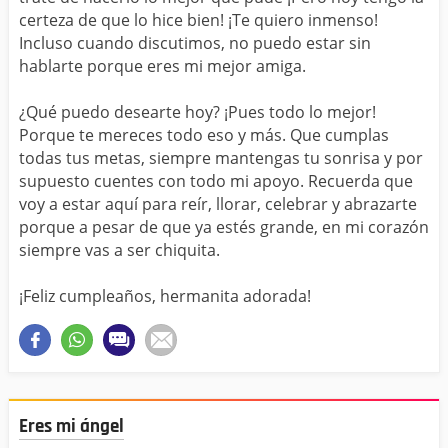
certeza de que lo hice bien! ¡Te quiero inmenso!
Incluso cuando discutimos, no puedo estar sin
hablarte porque eres mi mejor amiga.
¿Qué puedo desearte hoy? ¡Pues todo lo mejor!
Porque te mereces todo eso y más. Que cumplas
todas tus metas, siempre mantengas tu sonrisa y por
supuesto cuentes con todo mi apoyo. Recuerda que
voy a estar aquí para reír, llorar, celebrar y abrazarte
porque a pesar de que ya estés grande, en mi corazón
siempre vas a ser chiquita.
¡Feliz cumpleaños, hermanita adorada!
Eres mi ángel