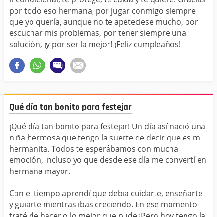
por todo eso hermana, por jugar conmigo siempre
que yo quería, aunque no te apeteciese mucho, por
escuchar mis problemas, por tener siempre una
solución, ¡y por ser la mejor! ¡Feliz cumpleaños!
Qué día tan bonito para festejar
¡Qué día tan bonito para festejar! Un día así nació una
niña hermosa que tengo la suerte de decir que es mi
hermanita. Todos te esperábamos con mucha
emoción, incluso yo que desde ese día me convertí en
hermana mayor.
Con el tiempo aprendí que debía cuidarte, enseñarte
y guiarte mientras ibas creciendo. En ese momento
traté de hacerlo lo mejor que pude ¡Pero hoy tengo la