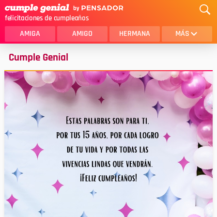
felicitaciones de cumpleaños
AMIGA
AMIGO
HERMANA
MÁS
Cumple Genial
MAMA
AMOR
CRISTIANOS
PRIMA
SOBRINA
HIJA
HERMANO
HIJO
NOVIA
ESPOSO
PAPA
HOMBRE
TIA
CUÑADA
ALGUIEN ESPECIAL
PRIMO
TODAS LAS CATEGORÍAS