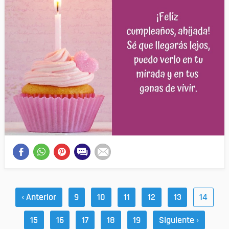
‹ Anterior
9
10
11
12
13
14
15
16
17
18
19
Siguiente ›