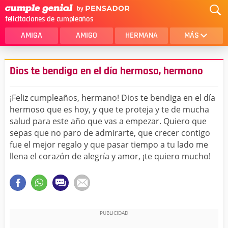
felicitaciones de cumpleaños
AMIGA
AMIGO
HERMANA
MÁS
MAMA
AMOR
Dios te bendiga en el día hermoso, hermano
CRISTIANOS
PRIMA
¡Feliz cumpleaños, hermano! Dios te bendiga en el día
SOBRINA
HIJA
hermoso que es hoy, y que te proteja y te de mucha
salud para este año que vas a empezar. Quiero que
HERMANO
HIJO
sepas que no paro de admirarte, que crecer contigo
NOVIA
ESPOSO
fue el mejor regalo y que pasar tiempo a tu lado me
llena el corazón de alegría y amor, ¡te quiero mucho!
PAPA
HOMBRE
TIA
CUÑADA
ALGUIEN ESPECIAL
PRIMO
TODAS LAS CATEGORÍAS