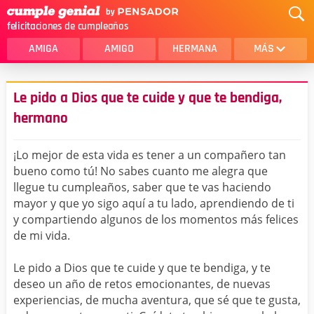
felicitaciones de cumpleaños
AMIGA
AMIGO
HERMANA
MÁS
MAMA
AMOR
Le pido a Dios que te cuide y que te bendiga,
CRISTIANOS
PRIMA
hermano
SOBRINA
HIJA
¡Lo mejor de esta vida es tener a un compañero tan
HERMANO
HIJO
bueno como tú! No sabes cuanto me alegra que
llegue tu cumpleaños, saber que te vas haciendo
NOVIA
ESPOSO
mayor y que yo sigo aquí a tu lado, aprendiendo de ti
y compartiendo algunos de los momentos más felices
PAPA
HOMBRE
de mi vida.
TIA
CUÑADA
Le pido a Dios que te cuide y que te bendiga, y te
ALGUIEN ESPECIAL
PRIMO
deseo un año de retos emocionantes, de nuevas
experiencias, de mucha aventura, que sé que te gusta,
TODAS LAS CATEGORÍAS