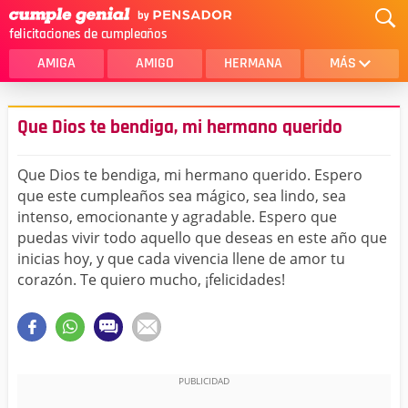
felicitaciones de cumpleaños
AMIGA
AMIGO
HERMANA
MÁS
MAMA
AMOR
Que Dios te bendiga, mi hermano querido
CRISTIANOS
PRIMA
Que Dios te bendiga, mi hermano querido. Espero
SOBRINA
HIJA
que este cumpleaños sea mágico, sea lindo, sea
intenso, emocionante y agradable. Espero que
HERMANO
HIJO
puedas vivir todo aquello que deseas en este año que
NOVIA
ESPOSO
inicias hoy, y que cada vivencia llene de amor tu
corazón. Te quiero mucho, ¡felicidades!
PAPA
HOMBRE
TIA
CUÑADA
ALGUIEN ESPECIAL
PRIMO
TODAS LAS CATEGORÍAS