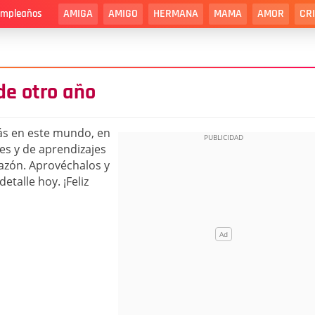
AMIGA
AMIGO
HERMANA
MAMA
AMOR
CR
cumpleaños
de otro año
ás en este mundo, en
es y de aprendizajes
azón. Aprovéchalos y
etalle hoy. ¡Feliz