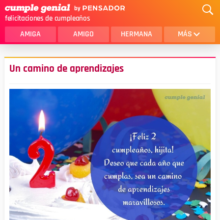
felicitaciones de cumpleaños
AMIGA
AMIGO
HERMANA
MÁS
MAMA
AMOR
Un camino de aprendizajes
CRISTIANOS
PRIMA
SOBRINA
HIJA
HERMANO
HIJO
NOVIA
ESPOSO
PAPA
HOMBRE
TIA
CUÑADA
ALGUIEN ESPECIAL
PRIMO
TODAS LAS CATEGORÍAS