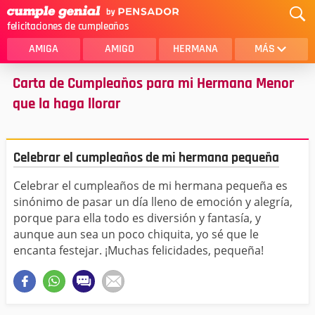
felicitaciones de cumpleaños
AMIGA
AMIGO
HERMANA
MÁS
Carta de Cumpleaños para mi Hermana Menor
MAMA
AMOR
que la haga llorar
CRISTIANOS
PRIMA
SOBRINA
HIJA
Celebrar el cumpleaños de mi hermana pequeña
HERMANO
HIJO
Celebrar el cumpleaños de mi hermana pequeña es
NOVIA
ESPOSO
sinónimo de pasar un día lleno de emoción y alegría,
porque para ella todo es diversión y fantasía, y
PAPA
HOMBRE
aunque aun sea un poco chiquita, yo sé que le
encanta festejar. ¡Muchas felicidades, pequeña!
TIA
CUÑADA
ALGUIEN ESPECIAL
PRIMO
TODAS LAS CATEGORÍAS