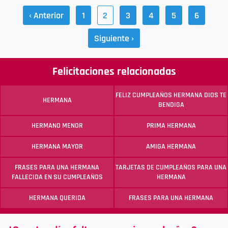
‹ Anterior
1
2
3
4
5
6
Siguiente ›
Felicitaciones relacionadas
FELIZ CUMPLEAÑOS HERMANA DIOS TE
HERMANA
BENDIGA
HERMANO MENOR
PRIMA HERMANA
HERMANA MAYOR
AMIGA HERMANA
FRASES PARA UNA HERMANA
TARJETAS DE CUMPLEAÑOS PARA UNA
FALLECIDA EN SU CUMPLEAÑOS
HERMANA
HERMANA QUERIDA
FRASES PARA UNA HERMANA