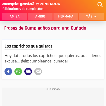
felicitaciones de cumpleaños
AMIGA
AMIGO
HERMANA
MÁS
Frases de Cumpleaños para una Cuñada
MAMA
AMOR
CRISTIANOS
PRIMA
Los caprichos que quieras
SOBRINA
HIJA
Hoy date todos los caprichos que quieras, pues tienes
HERMANO
HIJO
excusa… ¡feliz cumpleaños, cuñada!
NOVIA
ESPOSO
PAPA
HOMBRE
TIA
CUÑADA
ALGUIEN ESPECIAL
PRIMO
TODAS LAS CATEGORÍAS