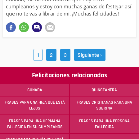
cumpleaños y estoy con muchas ganas de festejar así
que no te vas a librar de mi. ¡Muchas felicidades!
1
2
3
Siguiente ›
Felicitaciones relacionadas
CUÑADA
QUINCEAÑERA
FRASES PARA UNA HIJA QUE ESTÁ
FRASES CRISTIANAS PARA UNA
LEJOS
SOBRINA
FRASES PARA UNA HERMANA
FRASES PARA UNA PERSONA
FALLECIDA EN SU CUMPLEAÑOS
FALLECIDA