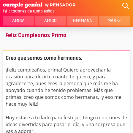
felicitaciones de cumpleaños
AMIGA
AMIGO
HERMANA
MÁS
Feliz Cumpleaños Prima
MAMA
AMOR
CRISTIANOS
PRIMA
Creo que somos como hermanas,
SOBRINA
HIJA
¡Feliz cumpleaños, prima! Quiero aprovechar la
HERMANO
HIJO
ocasión para decirte cuanto te quiero, y para
NOVIA
ESPOSO
agradecerte, pues eres la persona que más me ha
apoyado cuando he tenido problemas. Más que
PAPA
HOMBRE
primas, creo que somos como hermanas, ¡y eso me
hace muy feliz!
TIA
CUÑADA
Hoy estaré a tu lado para festejar, tengo montones de
ALGUIEN ESPECIAL
PRIMO
ideas divertidas para pasar el día, y una sorpresa que
vas a adorar.
TODAS LAS CATEGORÍAS