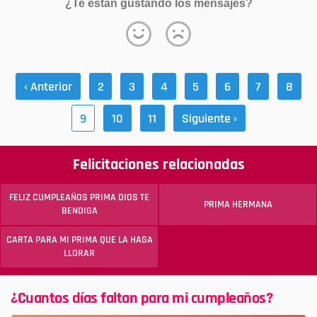
¿Te están gustando los mensajes?
‹ Anterior
2
3
4
5
6
7
8
9
10
11
Siguiente ›
Felicitaciones relacionadas
FELIZ CUMPLEAÑOS PRIMA DIOS TE
PRIMA HERMANA
BENDIGA
CARTA PARA MI PRIMA QUE LA HAGA
LLORAR
¿Cuantos días faltan para mi cumpleaños?