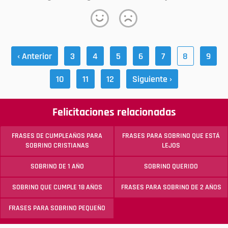
‹ Anterior
3
4
5
6
7
8
9
10
11
12
Siguiente ›
Felicitaciones relacionadas
FRASES DE CUMPLEAÑOS PARA
FRASES PARA SOBRINO QUE ESTÁ
SOBRINO CRISTIANAS
LEJOS
SOBRINO DE 1 AÑO
SOBRINO QUERIDO
SOBRINO QUE CUMPLE 18 AÑOS
FRASES PARA SOBRINO DE 2 AÑOS
FRASES PARA SOBRINO PEQUEÑO