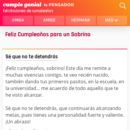
felicitaciones de cumpleaños
AMIGA
AMIGO
HERMANA
MÁS
Feliz Cumpleaños para un Sobrino
MAMA
AMOR
CRISTIANOS
PRIMA
Sé que no te detendrás
SOBRINA
HIJA
¡Feliz cumpleaños, sobrino! Este día me remite a
HERMANO
HIJO
muchas vivencias contigo, te veo recién nacido,
NOVIA
ESPOSO
también dando tus primeros pasitos, en la escuela, en
la universidad… me acuerdo de todo aquello que te
PAPA
HOMBRE
he visto alcanzar.
TIA
CUÑADA
Sé que no te detendrás, que continuarás alcanzando
metas, pues tienes una personalidad fuerte y valiente.
ALGUIEN ESPECIAL
PRIMO
¡Un abrazo!
TODAS LAS CATEGORÍAS