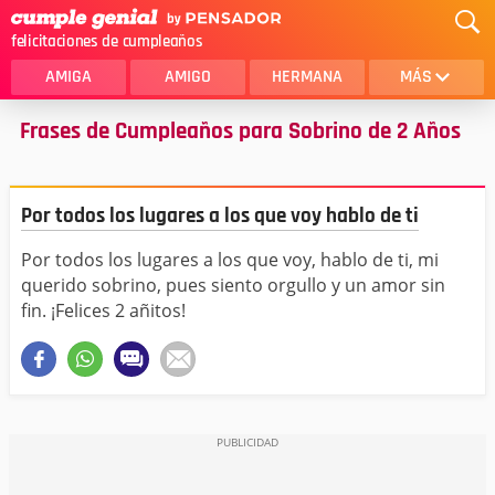
felicitaciones de cumpleaños
AMIGA
AMIGO
HERMANA
MÁS
Frases de Cumpleaños para Sobrino de 2 Años
MAMA
AMOR
CRISTIANOS
PRIMA
Por todos los lugares a los que voy hablo de ti
SOBRINA
HIJA
Por todos los lugares a los que voy, hablo de ti, mi
HERMANO
HIJO
querido sobrino, pues siento orgullo y un amor sin
NOVIA
ESPOSO
fin. ¡Felices 2 añitos!
PAPA
HOMBRE
TIA
CUÑADA
ALGUIEN ESPECIAL
PRIMO
TODAS LAS CATEGORÍAS