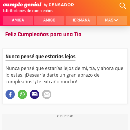
felicitaciones de cumpleaños
AMIGA
AMIGO
HERMANA
MÁS
Feliz Cumpleaños para una Tía
MAMA
AMOR
CRISTIANOS
PRIMA
Nunca pensé que estarías lejos
SOBRINA
HIJA
Nunca pensé que estarías lejos de mi, tía, y ahora que
HERMANO
HIJO
lo estas, ¡Desearía darte un gran abrazo de
NOVIA
ESPOSO
cumpleaños! ¡Te extraño mucho!
PAPA
HOMBRE
TIA
CUÑADA
ALGUIEN ESPECIAL
PRIMO
TODAS LAS CATEGORÍAS