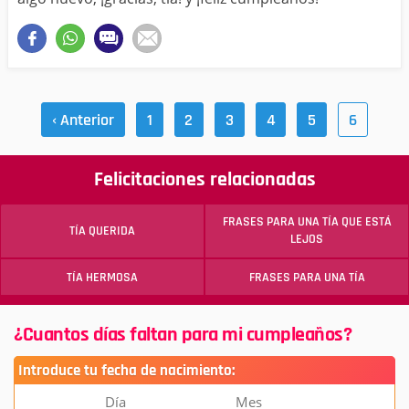
‹ Anterior
1
2
3
4
5
6
Felicitaciones relacionadas
FRASES PARA UNA TÍA QUE ESTÁ
TÍA QUERIDA
LEJOS
TÍA HERMOSA
FRASES PARA UNA TÍA
¿Cuantos días faltan para mi cumpleaños?
Introduce tu fecha de nacimiento:
Día
Mes