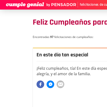
felicitaciones de 
Feliz Cumpleaños para
Encontradas
97
felicitaciones de cumpleaños:
En este día tan especial
¡Feliz cumpleaños, tía! En este día esp
alegría, y el amor de la familia.