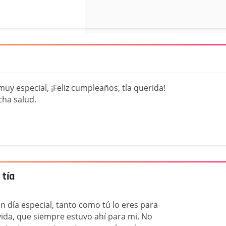
uy especial, ¡Feliz cumpleaños, tía querida!
ha salud.
 tía
un día especial, tanto como tú lo eres para
ida, que siempre estuvo ahí para mi. No