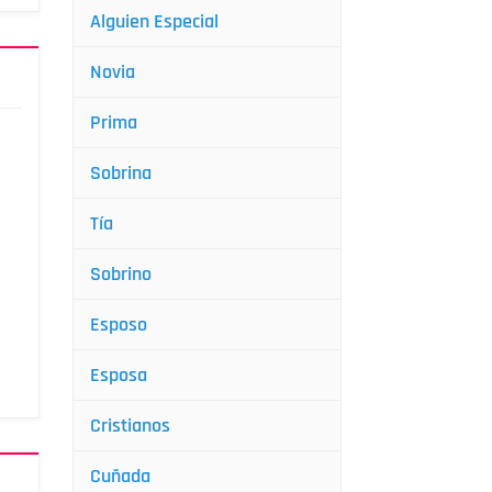
Alguien Especial
Novia
Prima
Sobrina
Tía
Sobrino
Esposo
Esposa
Cristianos
Cuñada