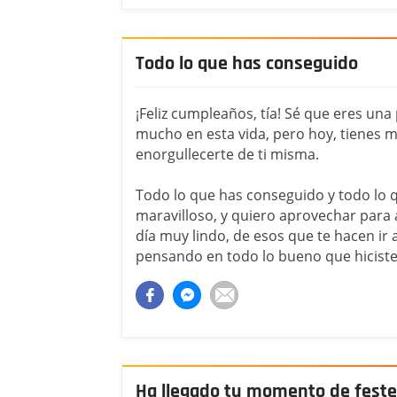
Todo lo que has conseguido
¡Feliz cumpleaños, tía! Sé que eres u
mucho en esta vida, pero hoy, tienes m
enorgullecerte de ti misma.
Todo lo que has conseguido y todo lo qu
maravilloso, y quiero aprovechar para 
día muy lindo, de esos que te hacen ir 
pensando en todo lo bueno que hiciste
Ha llegado tu momento de feste