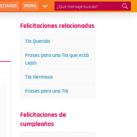
ISTIANOS
PRIMA
Felicitaciones relacionadas
Tía Querida
Frases para una Tía que está
Lejos
Tía Hermosa
Frases para una Tía
Felicitaciones de
cumpleaños