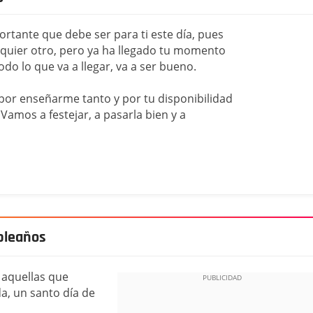
portante que debe ser para ti este día, pues
alquier otro, pero ya ha llegado tu momento
todo lo que va a llegar, va a ser bueno.
 por enseñarme tanto y por tu disponibilidad
¡Vamos a festejar, a pasarla bien y a
pleaños
 aquellas que
da, un santo día de