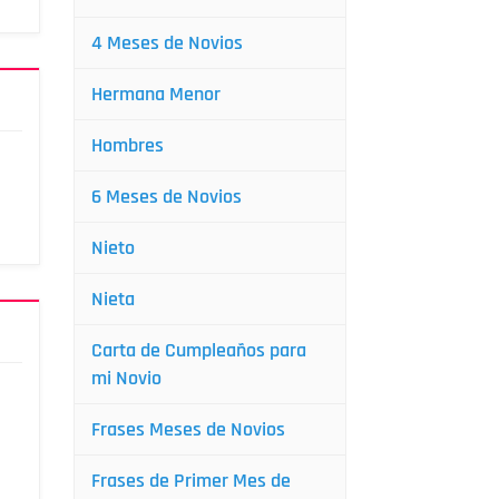
4 Meses de Novios
Hermana Menor
Hombres
6 Meses de Novios
Nieto
Nieta
Carta de Cumpleaños para
mi Novio
Frases Meses de Novios
Frases de Primer Mes de