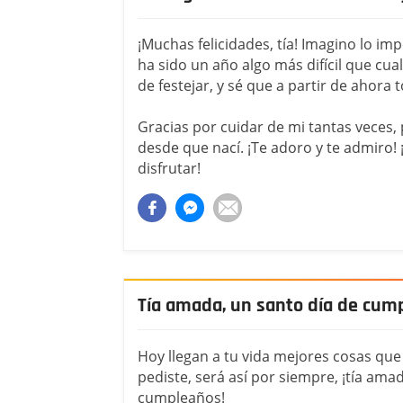
¡Muchas felicidades, tía! Imagino lo im
ha sido un año algo más difícil que cu
de festejar, y sé que a partir de ahora 
Gracias por cuidar de mi tantas veces,
desde que nací. ¡Te adoro y te admiro! 
disfrutar!
Tía amada, un santo día de cum
Hoy llegan a tu vida mejores cosas que
pediste, será así por siempre, ¡tía ama
cumpleaños!