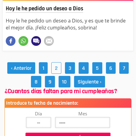
Hoy le he pedido un deseo a Dios
Hoy le he pedido un deseo a Dios, y es que te brinde
el mejor día. ¡Feliz cumpleaños, sobrina!
‹ Anterior
1
2
3
4
5
6
7
8
9
10
Siguiente ›
¿Cuantos días faltan para mi cumpleaños?
Introduce tu fecha de nacimiento:
Día
Mes