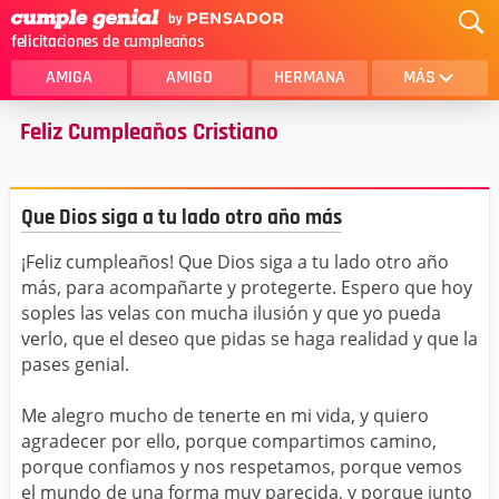
felicitaciones de cumpleaños
AMIGA
AMIGO
HERMANA
MÁS
Feliz Cumpleaños Cristiano
MAMA
AMOR
CRISTIANOS
PRIMA
Que Dios siga a tu lado otro año más
SOBRINA
HIJA
¡Feliz cumpleaños! Que Dios siga a tu lado otro año
HERMANO
HIJO
más, para acompañarte y protegerte. Espero que hoy
NOVIA
ESPOSO
soples las velas con mucha ilusión y que yo pueda
verlo, que el deseo que pidas se haga realidad y que la
PAPA
HOMBRE
pases genial.
TIA
CUÑADA
Me alegro mucho de tenerte en mi vida, y quiero
agradecer por ello, porque compartimos camino,
ALGUIEN ESPECIAL
PRIMO
porque confiamos y nos respetamos, porque vemos
el mundo de una forma muy parecida, y porque junto
TODAS LAS CATEGORÍAS