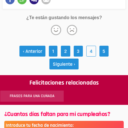
¿Te están gustando los mensajes?
‹ Anterior
1
2
3
4
5
Siguiente ›
Felicitaciones relacionadas
FRASES PARA UNA CUÑADA
¿Cuantos días faltan para mi cumpleaños?
Introduce tu fecha de nacimiento: