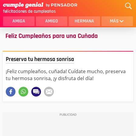
felicitaciones de cumpleaños
AMIGA
AMIGO
HERMANA
MÁS
Feliz Cumpleaños para una Cuñada
MAMA
AMOR
CRISTIANOS
PRIMA
Preserva tu hermosa sonrisa
SOBRINA
HIJA
¡Feliz cumpleaños, cuñada! Cuídate mucho, preserva
HERMANO
HIJO
tu hermosa sonrisa, ¡y disfruta del día!
NOVIA
ESPOSO
PAPA
HOMBRE
TIA
CUÑADA
ALGUIEN ESPECIAL
PRIMO
TODAS LAS CATEGORÍAS