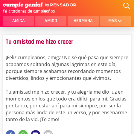
felicitaciones de cumpleaños
AMIGA
AMIGO
HERMANA
MÁS
MAMA
AMOR
Tu amistad me hizo crecer
CRISTIANOS
PRIMA
¡Feliz cumpleaños, amiga! No sé qué pasa que siempre
SOBRINA
HIJA
acabamos soltando algunas lágrimas en este día,
porque siempre acabamos recordando momentos
HERMANO
HIJO
divertidos, lindos y emocionantes que vivimos.
NOVIA
ESPOSO
Tu amistad me hizo crecer, y tu alegría me dio luz en
PAPA
HOMBRE
momentos en los que todo era difícil para mí. Gracias
por tanto, por estar ahí para mí siempre, por ser la
TIA
CUÑADA
persona más linda de este universo, y por enseñarme
tanto de la vid. ¡Te amo!
ALGUIEN ESPECIAL
PRIMO
TODAS LAS CATEGORÍAS