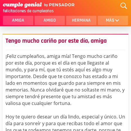
felicitaciones de cumpleaños
AMIGA
AMIGO
HERMANA
MÁS
MAMA
AMOR
Tengo mucho cariño por este día, amiga
CRISTIANOS
PRIMA
¡Feliz cumpleaños, amiga mía! Tengo mucho cariño
SOBRINA
HIJA
por este día, porque es el día en que llegaste al
mundo, y para mí, que tú estés aquí es algo muy
HERMANO
HIJO
importante. Desde que te conozco has estado a mi
NOVIA
ESPOSO
lado en momentos que guardo para siempre en mis
memorias. Nunca olvidaré que no soltaste mi mano, y
PAPA
HOMBRE
siempre tendré presente que tu amistad es más
valiosa que cualquier fortuna.
TIA
CUÑADA
Hoy te quiero desear un día lindo, especial y único. Un
ALGUIEN ESPECIAL
PRIMO
día para sonreír y para que recibas todo el amor que
TODAS LAS CATEGORÍAS
los que te rodeamos tenemos para darte, porque te