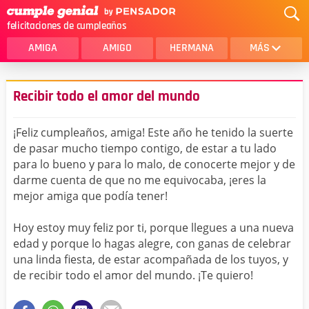
felicitaciones de cumpleaños
AMIGA
AMIGO
HERMANA
MÁS
MAMA
AMOR
Recibir todo el amor del mundo
CRISTIANOS
PRIMA
¡Feliz cumpleaños, amiga! Este año he tenido la suerte
SOBRINA
HIJA
de pasar mucho tiempo contigo, de estar a tu lado
para lo bueno y para lo malo, de conocerte mejor y de
HERMANO
HIJO
darme cuenta de que no me equivocaba, ¡eres la
NOVIA
ESPOSO
mejor amiga que podía tener!
PAPA
HOMBRE
Hoy estoy muy feliz por ti, porque llegues a una nueva
edad y porque lo hagas alegre, con ganas de celebrar
TIA
CUÑADA
una linda fiesta, de estar acompañada de los tuyos, y
de recibir todo el amor del mundo. ¡Te quiero!
ALGUIEN ESPECIAL
PRIMO
TODAS LAS CATEGORÍAS