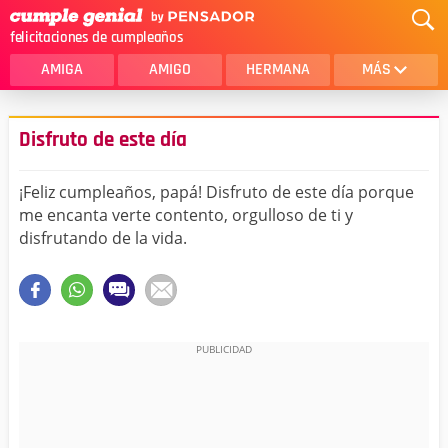
felicitaciones de cumpleaños
AMIGA
AMIGO
HERMANA
MÁS
MAMA
AMOR
Disfruto de este día
CRISTIANOS
PRIMA
¡Feliz cumpleaños, papá! Disfruto de este día porque
SOBRINA
HIJA
me encanta verte contento, orgulloso de ti y
disfrutando de la vida.
HERMANO
HIJO
NOVIA
ESPOSO
PAPA
HOMBRE
TIA
CUÑADA
ALGUIEN ESPECIAL
PRIMO
TODAS LAS CATEGORÍAS