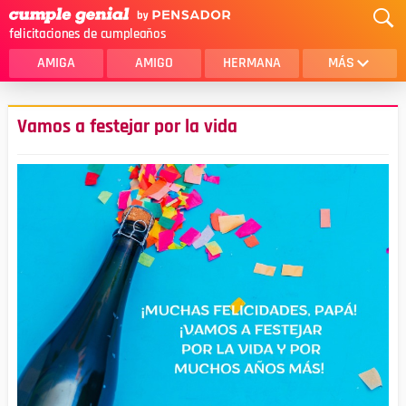
felicitaciones de cumpleaños
AMIGA
AMIGO
HERMANA
MÁS
MAMA
AMOR
Vamos a festejar por la vida
CRISTIANOS
PRIMA
SOBRINA
HIJA
HERMANO
HIJO
NOVIA
ESPOSO
PAPA
HOMBRE
TIA
CUÑADA
ALGUIEN ESPECIAL
PRIMO
TODAS LAS CATEGORÍAS