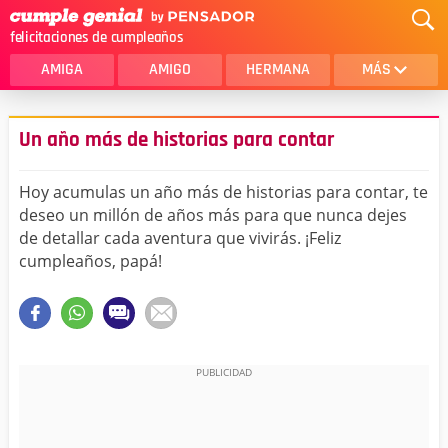
felicitaciones de cumpleaños
AMIGA
AMIGO
HERMANA
MÁS
MAMA
AMOR
Un año más de historias para contar
CRISTIANOS
PRIMA
Hoy acumulas un año más de historias para contar, te
SOBRINA
HIJA
deseo un millón de años más para que nunca dejes
de detallar cada aventura que vivirás. ¡Feliz
HERMANO
HIJO
cumpleaños, papá!
NOVIA
ESPOSO
PAPA
HOMBRE
TIA
CUÑADA
ALGUIEN ESPECIAL
PRIMO
TODAS LAS CATEGORÍAS