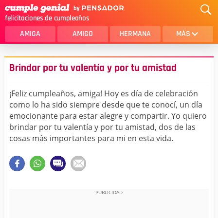
felicitaciones de cumpleaños
AMIGA
AMIGO
HERMANA
MÁS
MAMA
AMOR
Brindar por tu valentía y por tu amistad
CRISTIANOS
PRIMA
¡Feliz cumpleaños, amiga! Hoy es día de celebración
SOBRINA
HIJA
como lo ha sido siempre desde que te conocí, un día
emocionante para estar alegre y compartir. Yo quiero
HERMANO
HIJO
brindar por tu valentía y por tu amistad, dos de las
NOVIA
ESPOSO
cosas más importantes para mi en esta vida.
PAPA
HOMBRE
TIA
CUÑADA
ALGUIEN ESPECIAL
PRIMO
TODAS LAS CATEGORÍAS