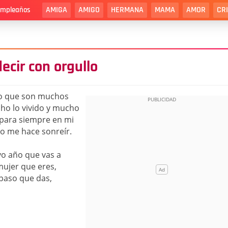
AMIGA
AMIGO
HERMANA
MAMA
AMOR
CR
cumpleaños
cir con orgullo
lo que son muchos
ho lo vivido y mucho
 para siempre en mi
o me hace sonreír.
vo año que vas a
 mujer que eres,
 paso que das,