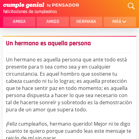
felicitaciones de cumpleaños
AMIGA
AMIGO
HERMANA
MÁS
MAMA
AMOR
Un hermano es aquella persona
CRISTIANOS
PRIMA
Un hermano es aquella persona que ante todo está
SOBRINA
HIJA
presente para ti sea como sea y en cualquier
circunstancia. Es aquel hombro que sostiene tu
HERMANO
HIJO
cabeza cuando ni tu lo logras; es aquella protección
NOVIA
ESPOSO
que te hace sentir paz en todo momento; es aquella
persona dispuesta a hacer lo que sea necesario con
PAPA
HOMBRE
tal de hacerte sonreír y sobretodo es la demostración
pura de un amor que supera todo.
TIA
CUÑADA
¡Feliz cumpleaños, hermano querido! Mejor ni te digo
ALGUIEN ESPECIAL
PRIMO
cuanto te quiero porque cuando leas este mensaje te
TODAS LAS CATEGORÍAS
reirás de mí sin parar.