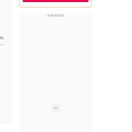
do.
..