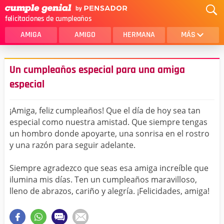
felicitaciones de cumpleaños
AMIGA
AMIGO
HERMANA
MÁS
MAMA
AMOR
Un cumpleaños especial para una amiga
CRISTIANOS
PRIMA
especial
SOBRINA
HIJA
¡Amiga, feliz cumpleaños! Que el día de hoy sea tan
HERMANO
HIJO
especial como nuestra amistad. Que siempre tengas
un hombro donde apoyarte, una sonrisa en el rostro
NOVIA
ESPOSO
y una razón para seguir adelante.
PAPA
HOMBRE
Siempre agradezco que seas esa amiga increíble que
ilumina mis días. Ten un cumpleaños maravilloso,
TIA
CUÑADA
lleno de abrazos, cariño y alegría. ¡Felicidades, amiga!
ALGUIEN ESPECIAL
PRIMO
TODAS LAS CATEGORÍAS