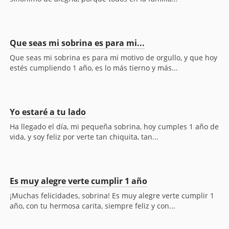
Que seas mi sobrina es para mi...
Que seas mi sobrina es para mi motivo de orgullo, y que hoy
estés cumpliendo 1 año, es lo más tierno y más...
Yo estaré a tu lado
Ha llegado el día, mi pequeña sobrina, hoy cumples 1 año de
vida, y soy feliz por verte tan chiquita, tan...
Es muy alegre verte cumplir 1 año
¡Muchas felicidades, sobrina! Es muy alegre verte cumplir 1
año, con tu hermosa carita, siempre feliz y con...