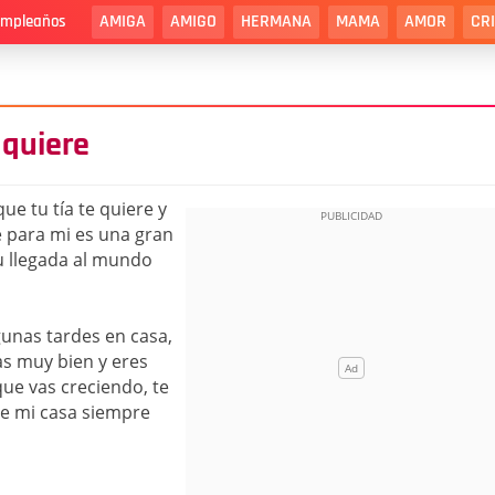
AMIGA
AMIGO
HERMANA
MAMA
AMOR
CR
cumpleaños
 quiere
ue tu tía te quiere y
e para mi es una gran
u llegada al mundo
gunas tardes en casa,
as muy bien y eres
que vas creciendo, te
de mi casa siempre