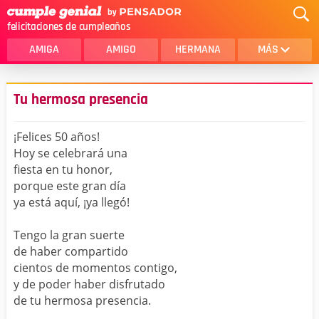
felicitaciones de cumpleaños
AMIGA
AMIGO
HERMANA
MÁS
MAMA
AMOR
Tu hermosa presencia
CRISTIANOS
PRIMA
¡Felices 50 años!
SOBRINA
HIJA
Hoy se celebrará una
fiesta en tu honor,
HERMANO
HIJO
porque este gran día
NOVIA
ESPOSO
ya está aquí, ¡ya llegó!
PAPA
HOMBRE
Tengo la gran suerte
de haber compartido
TIA
CUÑADA
cientos de momentos contigo,
y de poder haber disfrutado
ALGUIEN ESPECIAL
PRIMO
de tu hermosa presencia.
TODAS LAS CATEGORÍAS