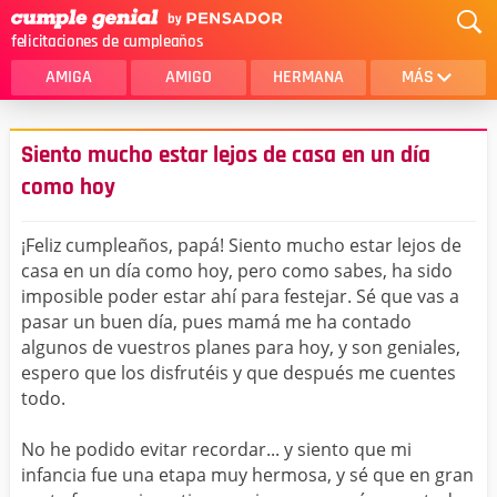
felicitaciones de cumpleaños
AMIGA
AMIGO
HERMANA
MÁS
MAMA
AMOR
Siento mucho estar lejos de casa en un día
CRISTIANOS
PRIMA
como hoy
SOBRINA
HIJA
¡Feliz cumpleaños, papá! Siento mucho estar lejos de
HERMANO
HIJO
casa en un día como hoy, pero como sabes, ha sido
imposible poder estar ahí para festejar. Sé que vas a
NOVIA
ESPOSO
pasar un buen día, pues mamá me ha contado
algunos de vuestros planes para hoy, y son geniales,
PAPA
HOMBRE
espero que los disfrutéis y que después me cuentes
todo.
TIA
CUÑADA
ALGUIEN ESPECIAL
PRIMO
No he podido evitar recordar... y siento que mi
infancia fue una etapa muy hermosa, y sé que en gran
TODAS LAS CATEGORÍAS