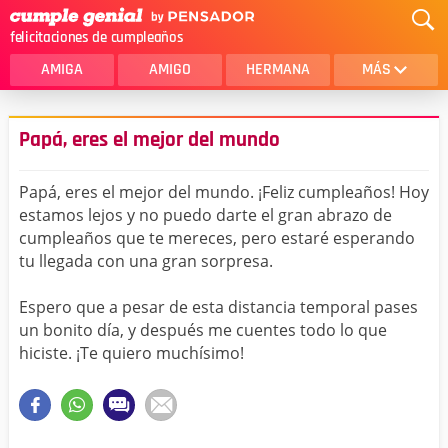
felicitaciones de cumpleaños
AMIGA
AMIGO
HERMANA
MÁS
MAMA
AMOR
Papá, eres el mejor del mundo
CRISTIANOS
PRIMA
Papá, eres el mejor del mundo. ¡Feliz cumpleaños! Hoy
SOBRINA
HIJA
estamos lejos y no puedo darte el gran abrazo de
cumpleaños que te mereces, pero estaré esperando
HERMANO
HIJO
tu llegada con una gran sorpresa.
NOVIA
ESPOSO
Espero que a pesar de esta distancia temporal pases
PAPA
HOMBRE
un bonito día, y después me cuentes todo lo que
hiciste. ¡Te quiero muchísimo!
TIA
CUÑADA
ALGUIEN ESPECIAL
PRIMO
TODAS LAS CATEGORÍAS