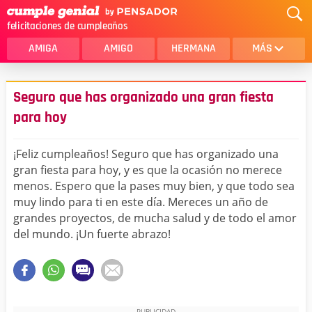
felicitaciones de cumpleaños
AMIGA
AMIGO
HERMANA
MÁS
MAMA
AMOR
Seguro que has organizado una gran fiesta
CRISTIANOS
PRIMA
para hoy
SOBRINA
HIJA
¡Feliz cumpleaños! Seguro que has organizado una
HERMANO
HIJO
gran fiesta para hoy, y es que la ocasión no merece
menos. Espero que la pases muy bien, y que todo sea
NOVIA
ESPOSO
muy lindo para ti en este día. Mereces un año de
grandes proyectos, de mucha salud y de todo el amor
PAPA
HOMBRE
del mundo. ¡Un fuerte abrazo!
TIA
CUÑADA
ALGUIEN ESPECIAL
PRIMO
TODAS LAS CATEGORÍAS