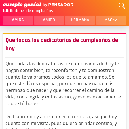
felicitaciones de cumpleaños
AMIGA
AMIGO
HERMANA
MÁS
MAMA
AMOR
Que todas las dedicatorias de cumpleaños de
CRISTIANOS
PRIMA
hoy
SOBRINA
HIJA
Que todas las dedicatorias de cumpleaños de hoy te
HERMANO
HIJO
hagan sentir bien, te reconforten y te demuestren
cuanto te valoramos todos los que te amamos. Sé
NOVIA
ESPOSO
que este día es especial, porque no hay nada más
hermoso que nacer y que recorrer el camino de la
PAPA
HOMBRE
vida, con alegría y entusiasmo, ¡y eso es exactamente
lo que tú haces!
TIA
CUÑADA
ALGUIEN ESPECIAL
PRIMO
De ti aprendo y adoro tenerte cerquita, así que hoy
cuenta con mi visita, pues quiero brindar contigo, y
TODAS LAS CATEGORÍAS